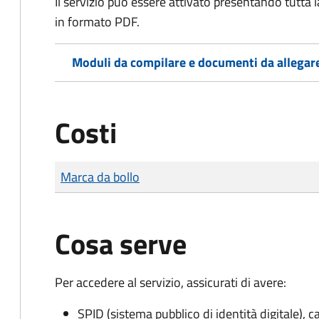
Il servizio può essere attivato presentando tutta
in formato PDF.
Moduli da compilare e documenti da allegar
Costi
Tipo di pagamento
Importo
Marca da bollo
Cosa serve
Per accedere al servizio, assicurati di avere:
SPID (sistema pubblico di identità digitale), ca