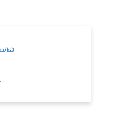
no (RC)
t