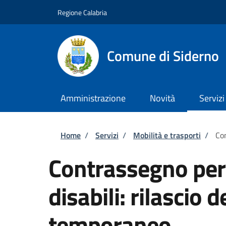
Salta al contenuto principale
Skip to footer content
Regione Calabria
Comune di Siderno
Amministrazione
Novità
Servizi
Briciole di pane
Home
/
Servizi
/
Mobilità e trasporti
/
Con
Contrassegno per v
disabili: rilascio
temporaneo