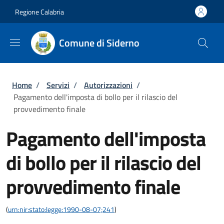
Salta al contenuto principale
Skip to footer content
Regione Calabria
Comune di Siderno
Briciole di pane
Home
/
Servizi
/
Autorizzazioni
/
Pagamento dell'imposta di bollo per il rilascio del
provvedimento finale
Pagamento dell'imposta
di bollo per il rilascio del
provvedimento finale
(
urn:nir:stato:legge:1990-08-07;241
)