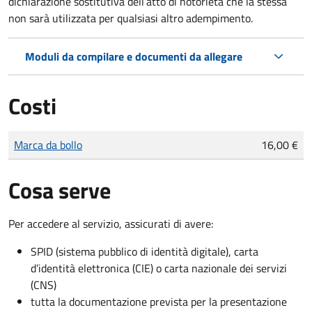
dichiarazione sostitutiva dell’atto di notorietà che la stessa
non sarà utilizzata per qualsiasi altro adempimento.
Moduli da compilare e documenti da allegare
Costi
Tipo di pagamento
Importo
Marca da bollo
16,00 €
Cosa serve
Per accedere al servizio, assicurati di avere:
SPID (sistema pubblico di identità digitale), carta
d’identità elettronica (CIE) o carta nazionale dei servizi
(CNS)
tutta la documentazione prevista per la presentazione