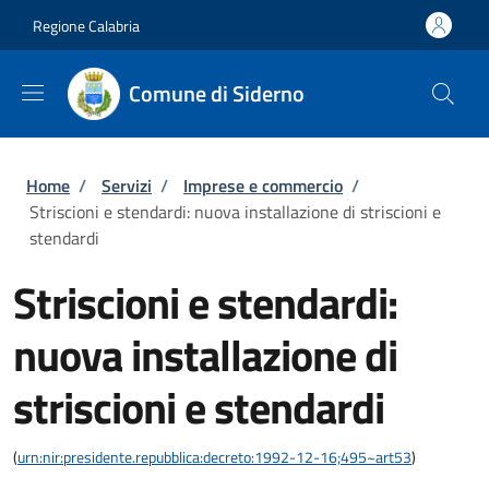
Salta al contenuto principale
Skip to footer content
Regione Calabria
Comune di Siderno
Briciole di pane
Home
/
Servizi
/
Imprese e commercio
/
Striscioni e stendardi: nuova installazione di striscioni e
stendardi
Striscioni e stendardi:
nuova installazione di
striscioni e stendardi
(
urn:nir:presidente.repubblica:decreto:1992-12-16;495~art53
)