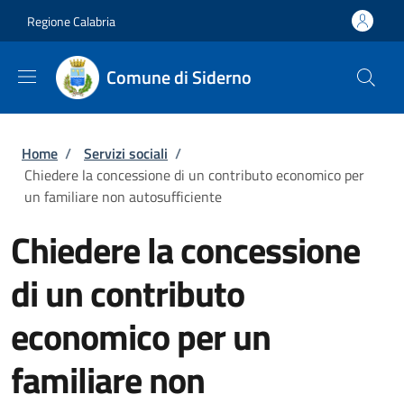
Salta al contenuto principale
Skip to footer content
Regione Calabria
Comune di Siderno
Briciole di pane
Home
/
Servizi sociali
/
Chiedere la concessione di un contributo economico per
un familiare non autosufficiente
Chiedere la concessione
di un contributo
economico per un
familiare non