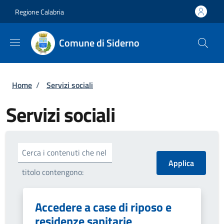
Salta al contenuto principale
Skip to footer content
Regione Calabria
Comune di Siderno
Briciole di pane
Home
/
Servizi sociali
Servizi sociali
Cerca i contenuti che nel
titolo contengono:
Accedere a case di riposo e
residenze sanitarie