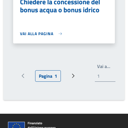
Chiedere la concessione del
bonus acqua o bonus idrico
VAI ALLA PAGINA
Scrivi il
Vai a…
Pagina
1
Pagina precedente
Pagina attuale
Pagina successiva