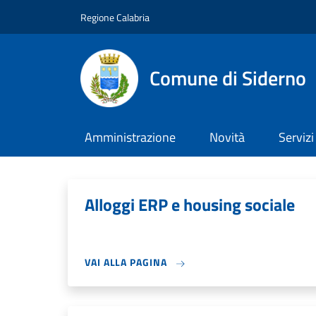
Salta al contenuto principale
Skip to footer content
Regione Calabria
Comune di Siderno
Amministrazione
Novità
Servizi
Alloggi ERP e housing sociale
VAI ALLA PAGINA