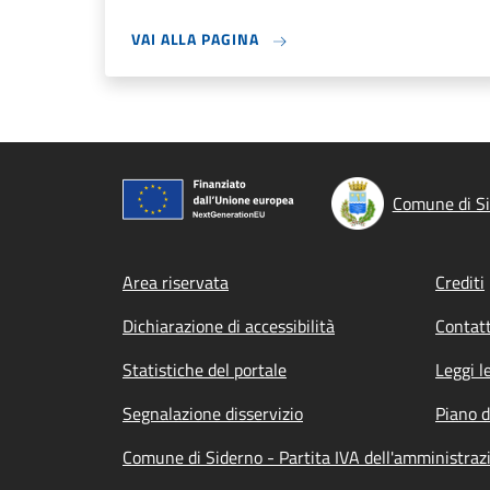
VAI ALLA PAGINA
Comune di S
Footer menu
Area riservata
Crediti
Dichiarazione di accessibilità
Contatt
Statistiche del portale
Leggi l
Segnalazione disservizio
Piano d
Comune di Siderno - Partita IVA dell'amministr