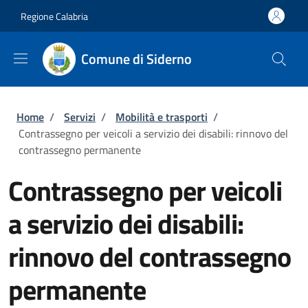
Salta al contenuto principale
Skip to footer content
Regione Calabria
Comune di Siderno
Briciole di pane
Home
/
Servizi
/
Mobilità e trasporti
/
Contrassegno per veicoli a servizio dei disabili: rinnovo del
contrassegno permanente
Contrassegno per veicoli
a servizio dei disabili:
rinnovo del contrassegno
permanente