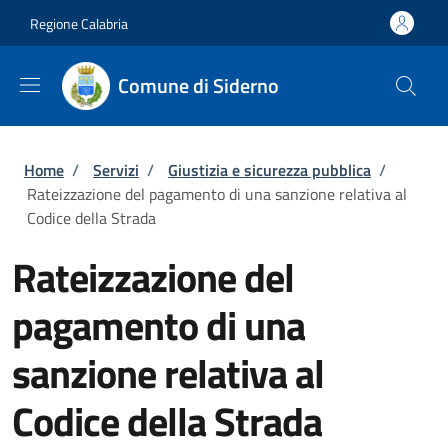
Salta al contenuto principale
Skip to footer content
Regione Calabria
Comune di Siderno
Briciole di pane
Home
/
Servizi
/
Giustizia e sicurezza pubblica
/
Rateizzazione del pagamento di una sanzione relativa al
Codice della Strada
Rateizzazione del
pagamento di una
sanzione relativa al
Codice della Strada