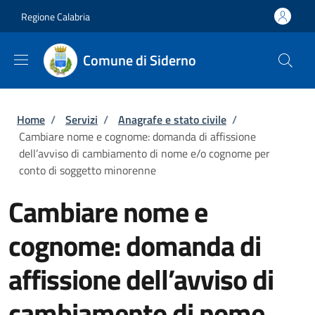
Salta al contenuto principale
Skip to footer content
Regione Calabria
Comune di Siderno
Briciole di pane
Home
/
Servizi
/
Anagrafe e stato civile
/
Cambiare nome e cognome: domanda di affissione
dell’avviso di cambiamento di nome e/o cognome per
conto di soggetto minorenne
Cambiare nome e
cognome: domanda di
affissione dell’avviso di
cambiamento di nome