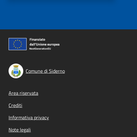
Comune di Siderno
Footer menu
Area riservata
Crediti
Informativa privacy
Note legali