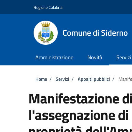
Salta al contenuto principale
Skip to footer content
Regione Calabria
Comune di Siderno
Amministrazione
Novità
Servizi
Briciole di pane
Home
/
Servizi
/
Appalti pubblici
/
Manife
Manifestazione di
l'assegnazione di
proprietà dell'Am