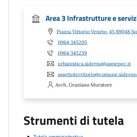
Area 3 Infrastrutture e serviz
Piazza Vittorio Veneto, 45 89048 Si
0964 345205
0964 345239
urbanistica.siderno@asmepec.it
assettoterritorio@comune.siderno.
Arch. Graziano
Muratore
Strumenti di tutela
Tutela amministrativa