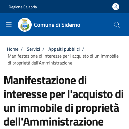
Salta al contenuto principale
Skip to footer content
Regione Calabria
Comune di Siderno
Briciole di pane
Home
/
Servizi
/
Appalti pubblici
/
Manifestazione di interesse per l'acquisto di un immobile
di proprietà dell'Amministrazione
Manifestazione di
interesse per l'acquisto di
un immobile di proprietà
dell'Amministrazione