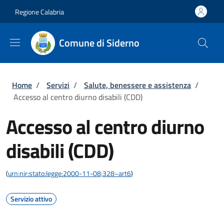
Salta al contenuto principale
Skip to footer content
Regione Calabria
Comune di Siderno
Briciole di pane
Home
/
Servizi
/
Salute, benessere e assistenza
/
Accesso al centro diurno disabili (CDD)
Accesso al centro diurno
disabili (CDD)
(
urn:nir:stato:legge:2000-11-08;328~art6
)
Servizio attivo