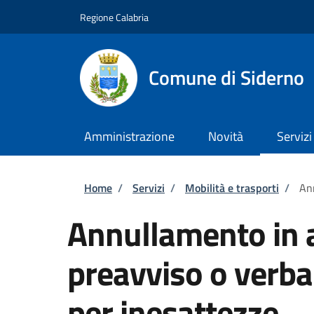
Salta al contenuto principale
Skip to footer content
Regione Calabria
Comune di Siderno
Amministrazione
Novità
Servizi
Briciole di pane
Home
/
Servizi
/
Mobilità e trasporti
/
Ann
Annullamento in a
preavviso o verba
per inesattezze