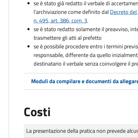
se è stato già redatto il verbale di accertament
l'archiviazione come definito dal
Decreto del
n. 495, art. 386, com. 3
.
se è stato redatto solamente il preavviso, in
trasmettere gli atti al prefetto
se è possibile procedere entro i termini previst
responsabile, differente da quello inizialmente
destinatario il verbale senza coinvolgere il pr
Moduli da compilare e documenti da allegar
Costi
Tipo di pagamento
Importo
La presentazione della pratica non prevede al