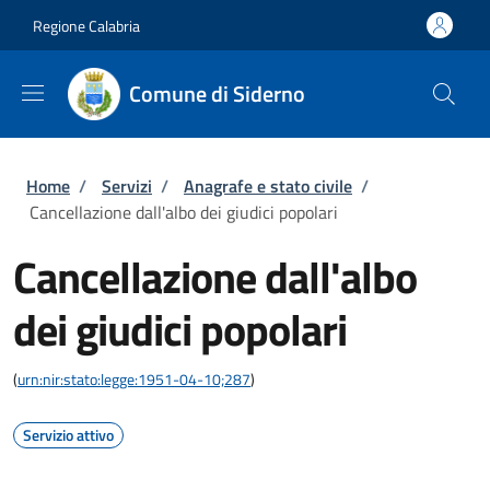
Salta al contenuto principale
Skip to footer content
Regione Calabria
Comune di Siderno
Briciole di pane
Home
/
Servizi
/
Anagrafe e stato civile
/
Cancellazione dall'albo dei giudici popolari
Cancellazione dall'albo
dei giudici popolari
(
urn:nir:stato:legge:1951-04-10;287
)
Servizio attivo