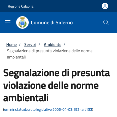
Salta al contenuto principale
Skip to footer content
Regione Calabria
Comune di Siderno
Briciole di pane
Home
/
Servizi
/
Ambiente
/
Segnalazione di presunta violazione delle norme
ambientali
Segnalazione di presunta
violazione delle norme
ambientali
(
urn:nir:stato:decreto.legislativo:2006-04-03;152~art133
)