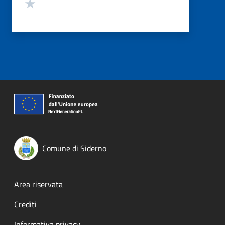
Valuta 1 stelle su 5
Comune di Siderno
Footer menu
Area riservata
Crediti
Informativa privacy