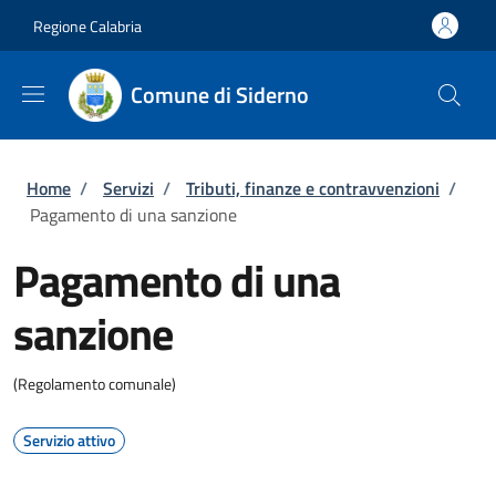
Salta al contenuto principale
Skip to footer content
Regione Calabria
Comune di Siderno
Briciole di pane
Home
/
Servizi
/
Tributi, finanze e contravvenzioni
/
Pagamento di una sanzione
Pagamento di una
sanzione
(Regolamento comunale)
Servizio attivo