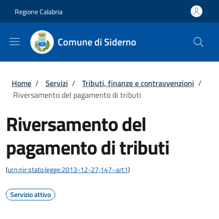
Salta al contenuto principale
Skip to footer content
Regione Calabria
Comune di Siderno
Briciole di pane
Home
/
Servizi
/
Tributi, finanze e contravvenzioni
/
Riversamento del pagamento di tributi
Riversamento del
pagamento di tributi
(
urn:nir:stato:legge:2013-12-27;147~art1
)
Servizio attivo