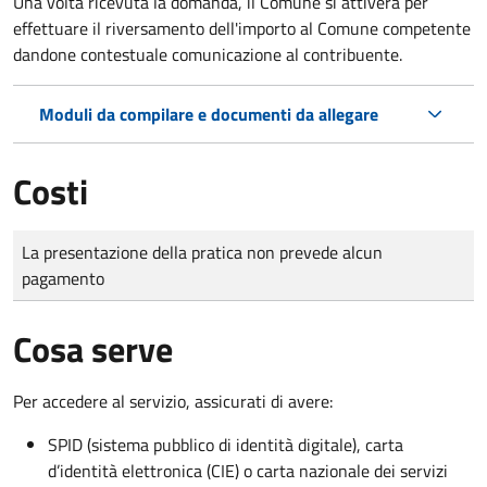
Una volta ricevuta la domanda, il Comune si attiverà per
effettuare il riversamento dell'importo al Comune competente
dandone contestuale comunicazione al contribuente.
Moduli da compilare e documenti da allegare
Costi
Tipo di pagamento
Importo
La presentazione della pratica non prevede alcun
pagamento
Cosa serve
Per accedere al servizio, assicurati di avere:
SPID (sistema pubblico di identità digitale), carta
d’identità elettronica (CIE) o carta nazionale dei servizi