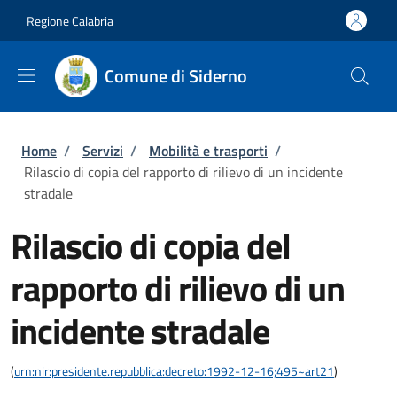
Salta al contenuto principale
Skip to footer content
Regione Calabria
Comune di Siderno
Briciole di pane
Home
/
Servizi
/
Mobilità e trasporti
/
Rilascio di copia del rapporto di rilievo di un incidente
stradale
Rilascio di copia del
rapporto di rilievo di un
incidente stradale
(
urn:nir:presidente.repubblica:decreto:1992-12-16;495~art21
)