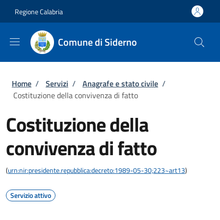
Salta al contenuto principale
Skip to footer content
Regione Calabria
Comune di Siderno
Briciole di pane
Home
/
Servizi
/
Anagrafe e stato civile
/
Costituzione della convivenza di fatto
Costituzione della
convivenza di fatto
(
urn:nir:presidente.repubblica:decreto:1989-05-30;223~art13
)
Servizio attivo