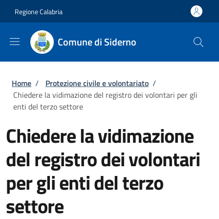
Salta al contenuto principale
Skip to footer content
Regione Calabria
Comune di Siderno
Briciole di pane
Home
/
Protezione civile e volontariato
/
Chiedere la vidimazione del registro dei volontari per gli
enti del terzo settore
Chiedere la vidimazione
del registro dei volontari
per gli enti del terzo
settore